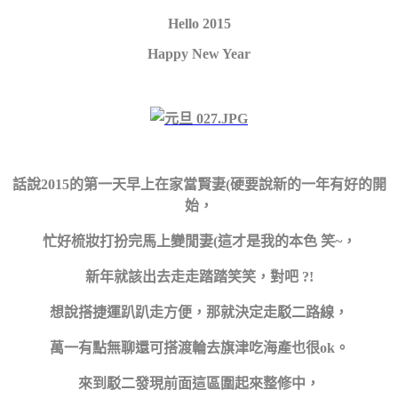
Hello 2015
Happy New Year
話說2015的第一天早上在家當賢妻(硬要說新的一年有好的開
始，
忙好梳妝打扮完馬上變閒妻(這才是我的本色 笑~，
新年就該出去走走踏踏笑笑，對吧 ?!
想說搭捷運趴趴走方便，那就決定走駁二路線，
萬一有點無聊還可搭渡輪去旗津吃海產也很ok
。
來到駁二發現前面這區圍起來整修中，