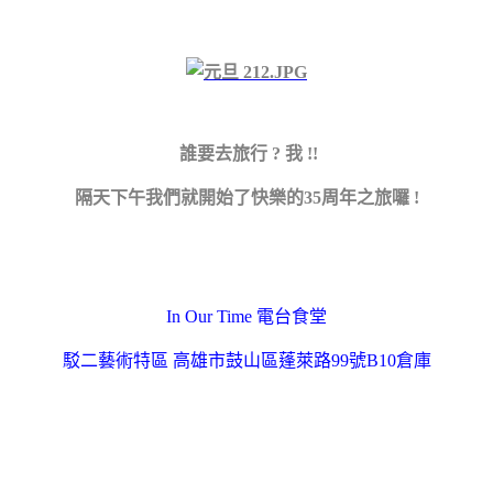
誰要去旅行 ? 我 !!
隔天下午我們就開始了快樂的35周年之旅囉 !
In Our Time 電台食堂
駁二藝術特區
高雄市鼓山區蓬萊路99號B10倉庫