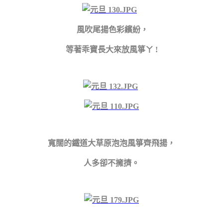
風吹尾揚色彩繽紛，
等著乖寶長大來放風箏ㄚ !
寬闊的鐵道大草原泡泡風箏齊飛揚，
人多卻不擁擠
。