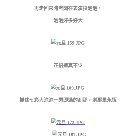
再走回來時老闆在表演拉泡泡，
泡泡好多好大
花招還真不少
抓住七彩大泡泡一閃即過的剎那，剎那是永恆