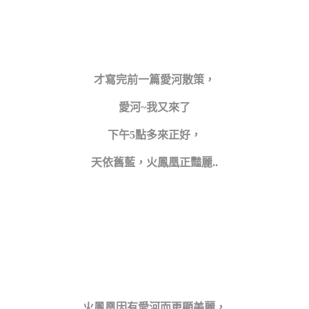
才寫完前一篇愛河散策，
愛河~我又來了
下午5點多來正好，
天依舊藍，火鳳凰正豔麗..
火鳳凰因有愛河而更顯美麗，