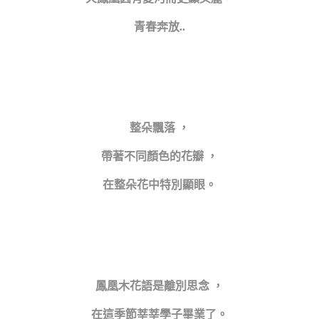
青春奔放..
整朵飄落 ，
帶著不同顏色的花瓣 ，
在整朵花中特別顯眼。
鳳凰木花語是離別思念 ，
在這季節莘莘學子畢業了。