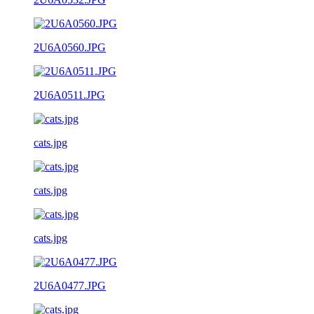
2U6A0560.JPG
2U6A0511.JPG
cats.jpg
cats.jpg
cats.jpg
2U6A0477.JPG