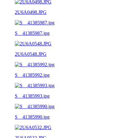
2U6A0498.JPG
S__41385987.jpg
2U6A0548.JPG
S__41385992.jpg
S__41385993.jpg
S__41385990.jpg
2U6A0532.JPG