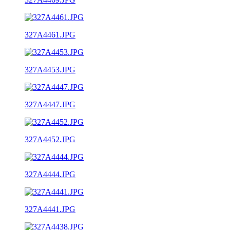
327A4461.JPG
327A4453.JPG
327A4447.JPG
327A4452.JPG
327A4444.JPG
327A4441.JPG