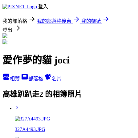
登入
我的部落格
我的部落格後台
我的帳號
登出
愛作夢的貓 joci
相簿
部落格
名片
高雄趴趴走2 的相簿照片
327A4493.JPG