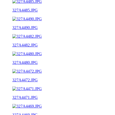
327A4485.JPG
327A4490.JPG
327A4482.JPG
327A4480.JPG
327A4472.JPG
327A4471.JPG
327A4469.JPG