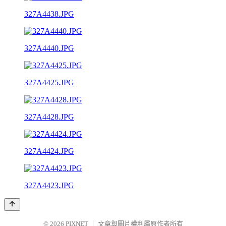
327A4438.JPG
327A4440.JPG
327A4425.JPG
327A4428.JPG
327A4424.JPG
327A4423.JPG
© 2026
PIXNET
｜
文章與圖片權利屬原作者所有