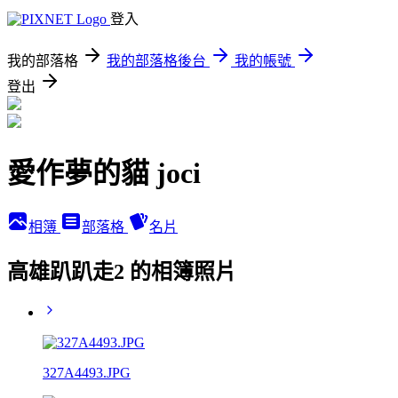
登入
我的部落格
我的部落格後台
我的帳號
登出
愛作夢的貓 joci
相簿
部落格
名片
高雄趴趴走2 的相簿照片
327A4493.JPG