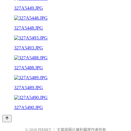
327A5449.JPG
327A5448.JPG
327A5493.JPG
327A5488.JPG
327A5489.JPG
327A5490.JPG
© 2026
PIXNET
｜
文章與圖片權利屬原作者所有