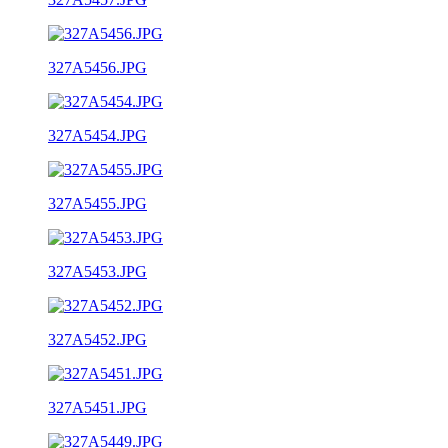
327A5456.JPG
327A5454.JPG
327A5455.JPG
327A5453.JPG
327A5452.JPG
327A5451.JPG