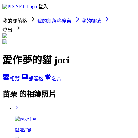
登入
我的部落格
我的部落格後台
我的帳號
登出
愛作夢的貓 joci
相簿
部落格
名片
苗栗 的相簿照片
page.jpg