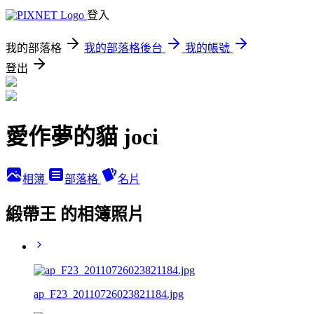
登入
我的部落格
我的部落格後台
我的帳號
登出
愛作夢的貓 joci
相簿
部落格
名片
緞帶王 的相簿照片
ap_F23_20110726023821184.jpg